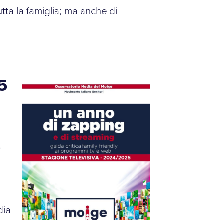
tta la famiglia; ma anche di
5
é
,
dia