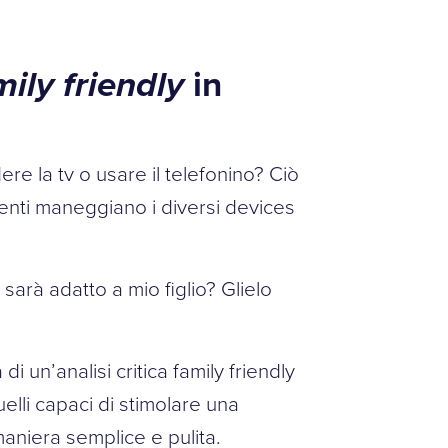
mily friendly
in
 la tv o usare il telefonino? Ciò
centi maneggiano i diversi devices
arà adatto a mio figlio? Glielo
ta di un’analisi critica family friendly
uelli capaci di stimolare una
n maniera semplice e pulita.