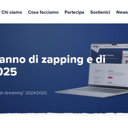
Chi siamo
Cosa facciamo
Partecipa
Sostienici
News
n anno di zapping e di
025
 e di streaming” 2024/2025