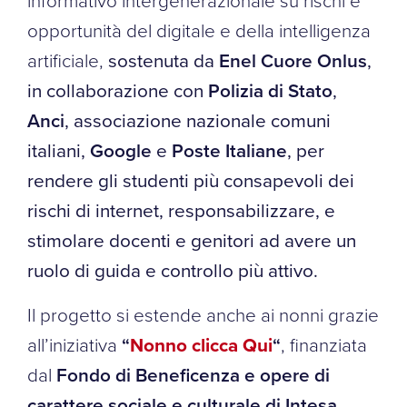
informativo intergenerazionale su rischi e
opportunità del digitale e della intelligenza
artificiale,
sostenuta da
Enel Cuore Onlus
,
in collaborazione con
Polizia di Stato
,
Anci
, associazione nazionale comuni
italiani,
Google
e
Poste Italiane
, per
rendere gli studenti più consapevoli dei
rischi di internet, responsabilizzare, e
stimolare docenti e genitori ad avere un
ruolo di guida e controllo più attivo.
Il progetto si estende anche ai nonni grazie
all’iniziativa
“
Nonno clicca Qui
“
, finanziata
dal
Fondo di Beneficenza e opere di
carattere sociale e culturale di Intesa