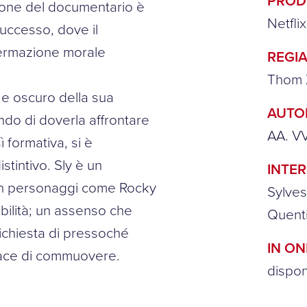
PROD
llone del documentario è
Netflix
successo, dove il
ermazione morale
REGIA
Thom 
e oscuro della sua
AUTO
endo di doverla affrontare
AA. VV
 formativa, si è
stintivo. Sly è un
INTER
con personaggi come Rocky
Sylves
ilità; un assenso che
Quenti
richiesta di pressoché
IN O
pace di commuovere.
dispo