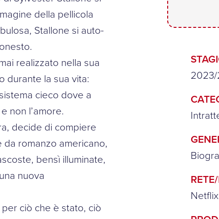
mmagine della pellicola
ebulosa, Stallone si auto-
 onesto.
STAG
mai realizzato nella sua
2023/
o durante la sua vita:
 sistema cieco dove a
CATE
o e non l’amore.
Intrat
era, decide di compiere
GENE
ile da romanzo americano,
Biogra
coste, bensì illuminate,
 una nuova
RETE
Netflix
er ciò che è stato, ciò