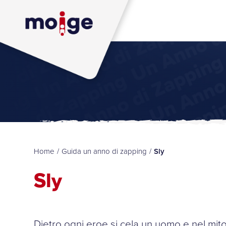
Home
/
Guida un anno di zapping
/
Sly
Sly
Dietro ogni eroe si cela un uomo e nel mito 