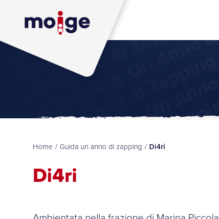
Home
/
Guida un anno di zapping
/
Di4ri
Di4ri
Ambientata nella frazione di Marina Piccola d