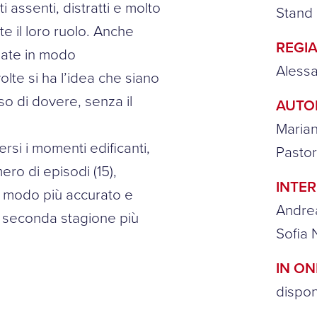
ti assenti, distratti e molto
Stand
te il loro ruolo. Anche
REGIA
nate in modo
Alessa
lte si ha l’idea che siano
so di dovere, senza il
AUTO
Marian
rsi i momenti edificanti,
Pastor
ero di episodi (15),
INTER
n modo più accurato e
Andrea
na seconda stagione più
Sofia 
IN O
dispo