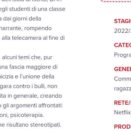
gli studenti di una classe
 dai giorni della
STAG
o narrante, rompendo
2022/
e alla telecamera al fine di
CATE
Progr
a alcuni temi che, pur
una fascia maggiore di
GENE
cizia e l’unione della
Comme
gara contro i bulli, non
ragazz
ita in generale, creando
RETE
 gli argomenti affrontati:
Netflix
oni, psicoterapia.
e risultano stereotipati.
PROD