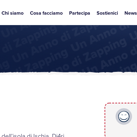
Chi siamo
Cosa facciamo
Partecipa
Sostienici
News
ell’isola di Ischia, Di4ri