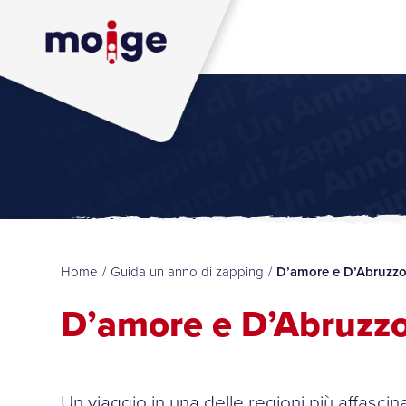
Home
/
Guida un anno di zapping
/
D’amore e D’Abruzz
D’amore e D’Abruzz
Un viaggio in una delle regioni più affascina