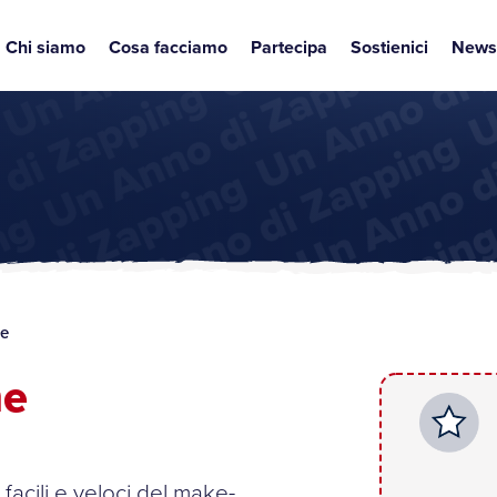
Chi siamo
Cosa facciamo
Partecipa
Sostienici
News
me
me
facili e veloci del make-