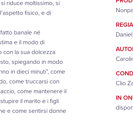
PROD
si riduce moltissimo, si
Nonpa
’aspetto fisico, e di
REGIA
 fatto banale né
Daniel
tima e il modo di
AUTO
io con la sua dolcezza
Caroli
iusto, spiegando in modo
no in dieci minuti”, come
COND
rdo, come truccarsi con
Clio 
raccio, come mantenere il
IN O
pire il marito e i figli
dispo
ine e come sentirsi donne