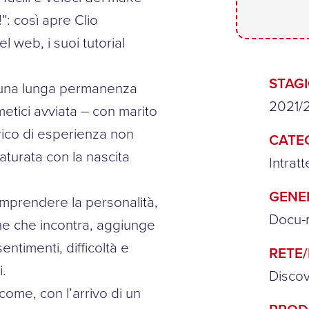
”: così apre Clio
 web, i suoi tutorial
STAG
o una lunga permanenza
2021/
etici avviata – con marito
rico di esperienza non
CATE
turata con la nascita
Intrat
GENE
omprendere la personalità,
Docu-re
onne che incontra, aggiunge
ntimenti, difficoltà e
RETE
i.
Disco
 come, con l’arrivo di un