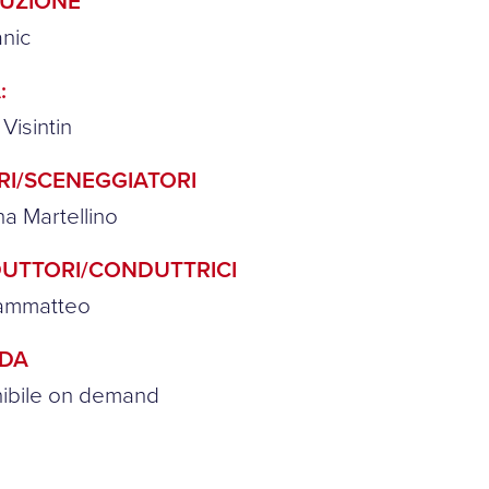
UZIONE
nic
:
 Visintin
RI/SCENEGGIATORI
na Martellino
UTTORI/CONDUTTRICI
Zammatteo
NDA
nibile on demand