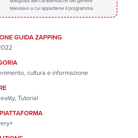
adeguata alle caratteristiche del genere
televisivo a cui appartiene il programma.
IONE GUIDA ZAPPING
2022
GORIA
tenimento, cultura e informazione
RE
ality, Tutorial
/PIATTAFORMA
very+