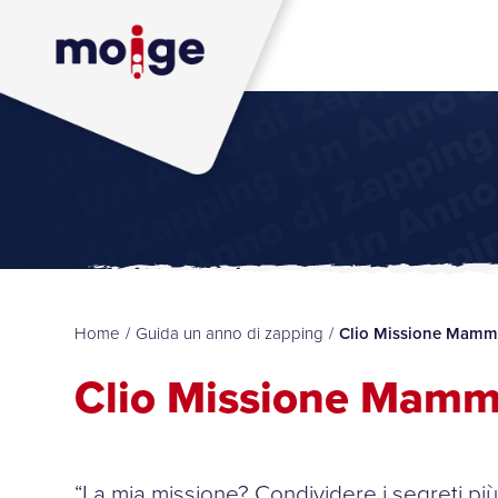
Home
/
Guida un anno di zapping
/
Clio Missione Mam
Clio Missione Mam
“La mia missione? Condividere i segreti più 