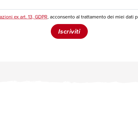
Tel. +39 06.32.36.943
Fax +39 06.23.32.01.297
Mail
segreteria@moige.it