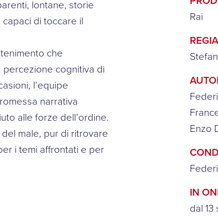
PROD
arenti, lontane, storie
Rai
 capaci di toccare il
REGIA
rattenimento che
Stefan
, percezione cognitiva di
AUTO
casioni, l’equipe
Federi
 promessa narrativa
France
uto alle forze dell’ordine.
Enzo D
 del male, pur di ritrovare
er i temi affrontati e per
COND
Federi
IN O
dal 13