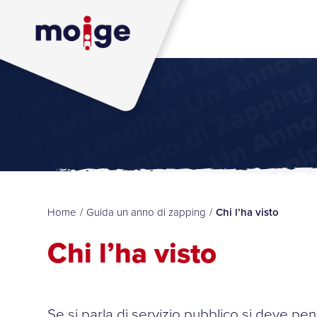
Home
/
Guida un anno di zapping
/
Chi l’ha visto
Chi l’ha visto
Se si parla di servizio pubblico si deve p