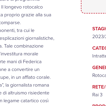
. Il longevo rotocalco
ta proprio grazie alla sua
scomparse.
STAG
onenti, tra cui le
2023/
esplicazioni giornalistiche,
ta. Tale combinazione
CATE
’investitura morale
Intrat
rte mani di Federica
GENE
ione a convertire un
Rotoca
e, in un afflato corale.
a”, la giornalista romana
RETE
e di altruismo risiedente
Rai 3
un legame catartico così