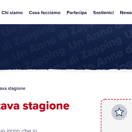
Chi siamo
Cosa facciamo
Partecipa
Sostienici
News
tava stagione
ttava stagione
o inizio che si