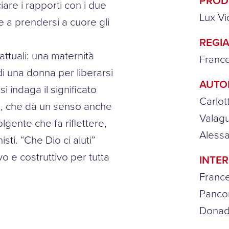
PROD
ciare i rapporti con i due
Lux Vi
 e a prendersi a cuore gli
REGIA
attuali: una maternità
France
 di una donna per liberarsi
AUTO
i indaga il significato
Carlot
ra, che dà un senso anche
Valagu
lgente che fa riflettere,
Alessa
i. “Che Dio ci aiuti”
 e costruttivo per tutta
INTER
France
Pancon
Donad