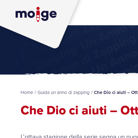
Home
/
Guida un anno di zapping
/
Che Dio ci aiuti – Ot
Che Dio ci aiuti – O
L’ottava stagione della serie segna un nuov