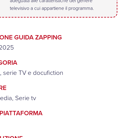
adeguata alle caratteristiche del genere
televisivo a cui appartiene il programma.
IONE GUIDA ZAPPING
2025
GORIA
n, serie TV e docufiction
RE
dia, Serie tv
/PIATTAFORMA