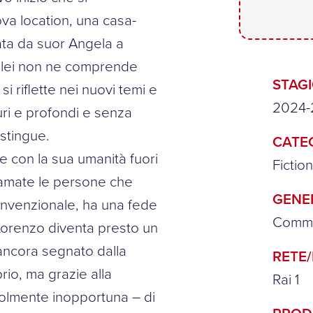
va location, una casa-
ta da suor Angela a
 lei non ne comprende
STAG
si riflette nei nuovi temi e
2024-
uri e profondi e senza
stingue.
CATE
he con la sua umanità fuori
Fictio
e amate le persone che
GENE
onvenzionale, ha una fede
Comme
 Lorenzo diventa presto un
 ancora segnato dalla
RETE
brio, ma grazie alla
Rai 1
olmente inopportuna – di