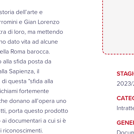
storia dell’arte e
orromini e Gian Lorenzo
tra di loro, ma mettendo
no dato vita ad alcune
della Roma barocca.
o alla sfida posta da
lla Sapienza, il
STAG
di questa “sfida alla
2023/
richiami fortemente
CATE
ri che donano all’opera uno
Intrat
tti, porta questo prodotto
ai documentari a cui si è
GENE
i riconoscimenti.
Docum