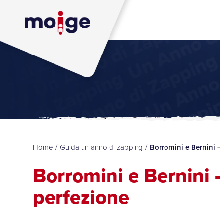
Home
/
Guida un anno di zapping
/
Borromini e Bernini –
Borromini e Bernini –
perfezione