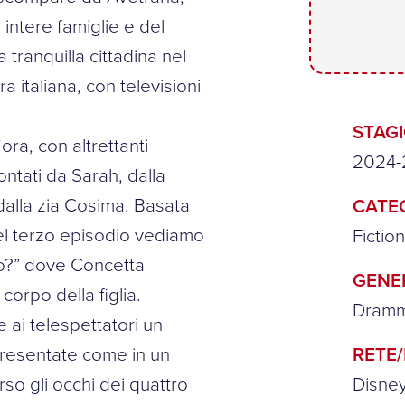
intere famiglie e del
 tranquilla cittadina nel
a italiana, con televisioni
STAG
ra, con altrettanti
2024-
contati da Sarah, dalla
 dalla zia Cosima. Basata
CATE
nel terzo episodio vediamo
Fictio
sto?” dove Concetta
GENE
corpo della figlia.
Dramma
e ai telespettatori un
presentate come in un
RETE
o gli occhi dei quattro
Disne