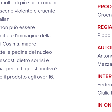
molto di più sui lati umani
PROD
 scene violente e cruente
Groen
liani.
REGIA
, non può essere
Pippo
tta è l’immagine della
 di Cosima, madre
AUTO
te le pedine del nucleo
Antone
ascosti dietro sorrisi e
Mezzap
ia: per tutti questi motivi è
INTER
 il prodotto agli over 16.
Federi
Giulia 
IN O