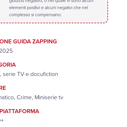
giudizio negativo, o nel quale vi sono alcuni
elementi positivi e alcuni negativi che nel
complesso si compensano.
IONE GUIDA ZAPPING
2025
GORIA
n, serie TV e docufiction
RE
tico, Crime, Miniserie tv
/PIATTAFORMA
y+