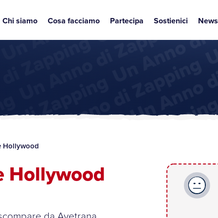
Chi siamo
Cosa facciamo
Partecipa
Sostienici
News
è Hollywood
è Hollywood
 scompare da Avetrana,