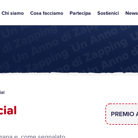
Chi siamo
Cosa facciamo
Partecipa
Sostienici
News
ial
ial
PREMIO 
omana e, come segnalato