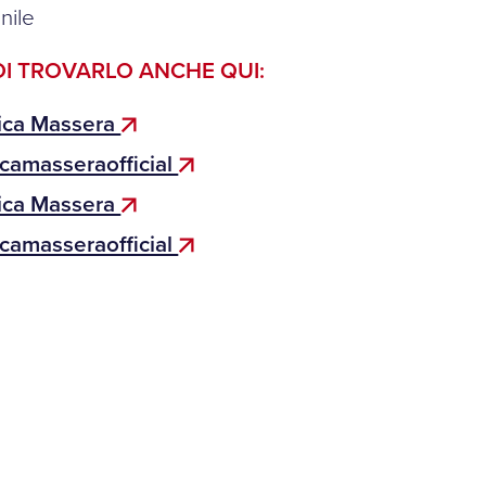
nile
I TROVARLO ANCHE QUI:
ica Massera
icamasseraofficial
ica Massera
icamasseraofficial