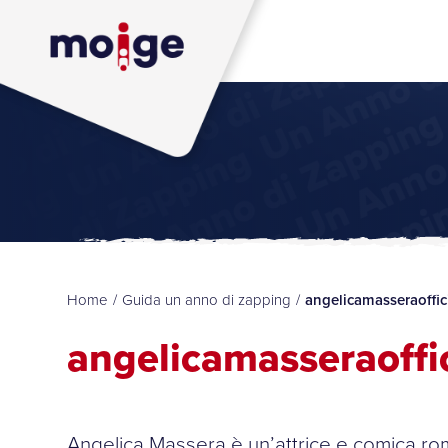
Home
/
Guida un anno di zapping
/
angelicamasseraoffic
angelicamasseraoffic
Angelica Massera è un’attrice e comica r