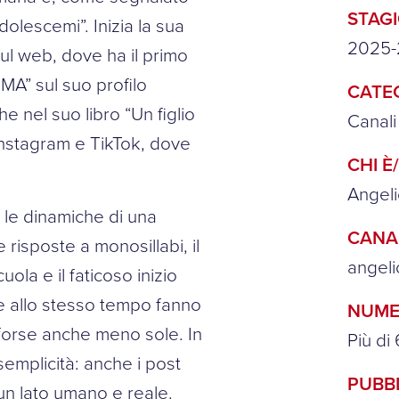
STAG
olescemi”. Inizia la sua
2025
sul web, dove ha il primo
” sul suo profilo
CATE
e nel suo libro “Un figlio
Canali
 Instagram e TikTok, dove
CHI È
Angel
 le dinamiche di una
CANA
 risposte a monosillabi, il
angeli
cuola e il faticoso inizio
e allo stesso tempo fanno
NUME
 forse anche meno sole. In
Più di
semplicità: anche i post
PUBB
n lato umano e reale.