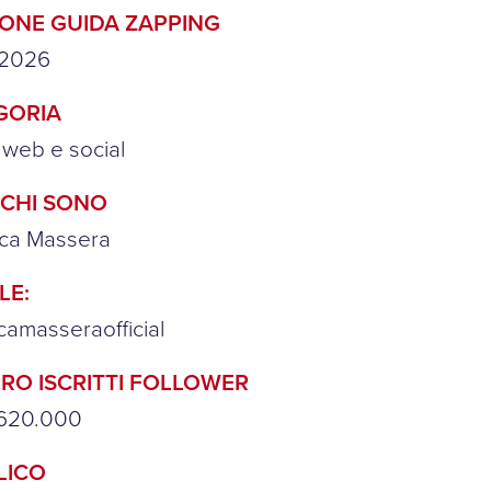
IONE GUIDA ZAPPING
-2026
GORIA
 web e social
/CHI SONO
ica Massera
LE:
camasseraofficial
RO ISCRITTI FOLLOWER
 620.000
LICO