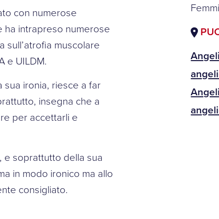
Femmi
ariato con numerose
 e ha intrapreso numerose
PUO
 sull’atrofia muscolare
Angel
MA e UILDM.
angel
 sua ironia, riesce a far
Angel
soprattutto, insegna che a
angel
ore per accettarli e
 e soprattutto della sua
ma in modo ironico ma allo
nte consigliato.