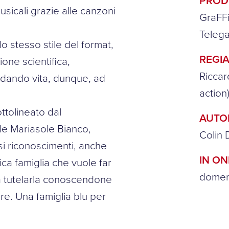
PROD
icali grazie alle canzoni
GraFFi
Telega
lo stesso stile del format,
REGIA
one scientifica,
Riccar
, dando vita, dunque, ad
action
ttolineato dal
AUTO
le Mariasole Bianco,
Colin 
i riconoscimenti, anche
IN O
ca famiglia che vuole far
domeni
 a tutelarla conoscendone
e. Una famiglia blu per