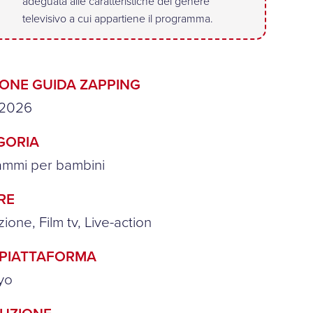
adeguata alle caratteristiche del genere
televisivo a cui appartiene il programma.
IONE GUIDA ZAPPING
-2026
GORIA
ammi per bambini
RE
ione, Film tv, Live-action
/PIATTAFORMA
yo