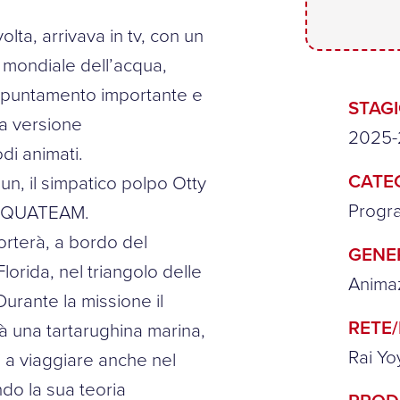
lta, arrivava in tv, con un
a mondiale dell’acqua,
ppuntamento importante e
STAG
a versione
2025
di animati.
CATE
n, il simpatico polpo Otty
Progr
’ACQUATEAM.
porterà, a bordo del
GENE
lorida, nel triangolo delle
Animaz
Durante la missione il
RETE
rà una tartarughina marina,
Rai Yo
 a viaggiare anche nel
do la sua teoria