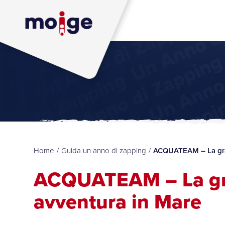
Home
/
Guida un anno di zapping
/
ACQUATEAM – La gra
ACQUATEAM – La g
avventura in Mare