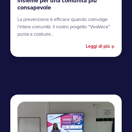
insieme per una comunità più
consapevole
La prevenzione è efficace quando coinvolge
l’intera comunità. Il nostro progetto “VivaVoce”
punta a costruire…
Leggi di più