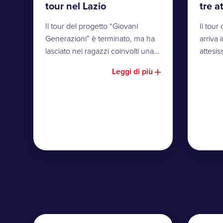
tour nel Lazio
tre a
Il tour del progetto “Giovani
Il tou
Generazioni” è terminato, ma ha
arriva
lasciato nei ragazzi coinvolti una…
attesis
Leggi di più