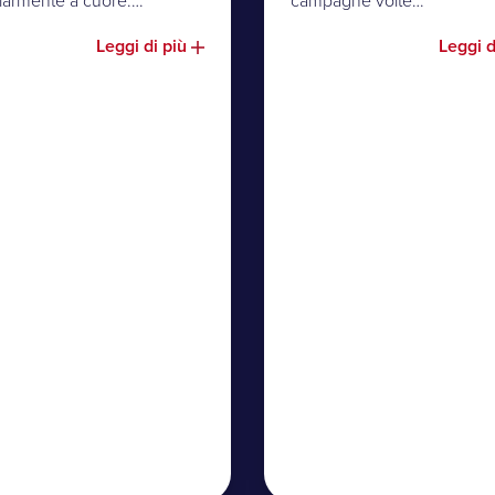
olarmente a cuore:…
campagne volte…
Leggi di più
Leggi d