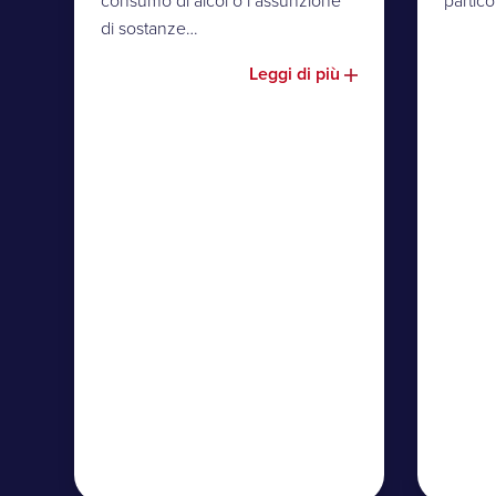
consumo di alcol o l’assunzione
partic
di sostanze…
Leggi di più