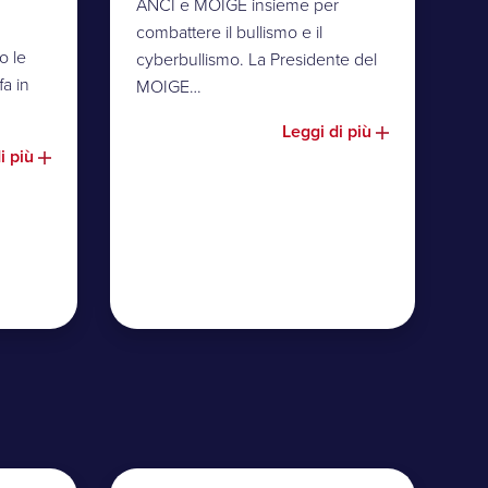
ANCI e MOIGE insieme per
combattere il bullismo e il
o le
cyberbullismo. La Presidente del
fa in
MOIGE…
Leggi di più
i più