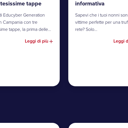
ttesissime tappe
informativa
r di Educyber Generation
Sapevi che i tuoi nonni son
 in Campania con tre
vittime perfette per una truf
sime tappe, la prima delle…
rete? Solo…
Leggi di più
Leggi d