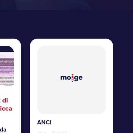
ANCI
ida