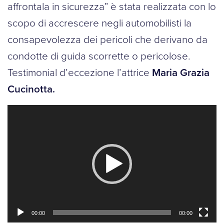
affrontala in sicurezza” è stata realizzata con lo
scopo di accrescere negli automobilisti la
consapevolezza dei pericoli che derivano da
condotte di guida scorrette o pericolose.
Testimonial d’eccezione l’attrice
Maria Grazia
Cucinotta.
Video
Player
00:00
00:00