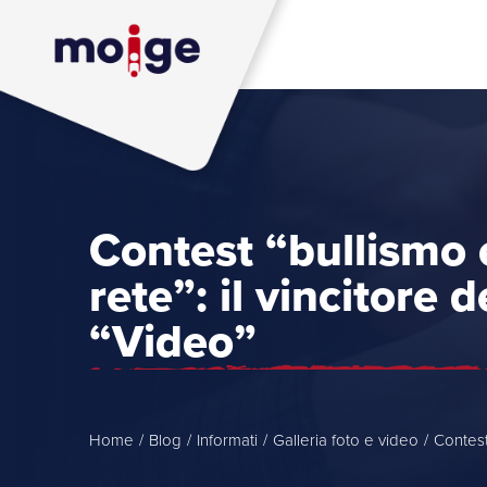
Contest “bullismo e
rete”: il vincitore 
“Video”
Home
/
Blog
/
Informati
/
Galleria foto e video
/
Contest 