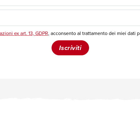
Tel. +39 06.32.36.943
Fax +39 06.23.32.01.297
Mail
segreteria@moige.it